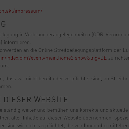
kontakt/impressum/
NG
ilegung in Verbraucherangelegenheiten (ODR-Verordnung
) informieren.
schwerden an die Online Streitbeilegungsplattform der 
main/index.cfm?event=main.home2.show&lng=DE
zu richte
sum.
 dass wir nicht bereit oder verpflichtet sind, an Streitb
ehmen.
 DIESER WEBSITE
te ständig weiter und bemühen uns korrekte und aktuelle 
heit aller Inhalte auf dieser Website übernehmen, speziell 
er sind wir nicht verpflichtet, die von Ihnen übermittelt