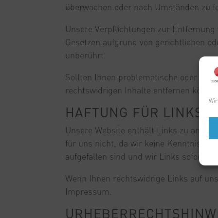
überwachen oder nach Umständen zu fors
Unsere Verpflichtungen zur Entfernung
Gesetzen aufgrund von gerichtlichen od
unberührt.
Sollten Ihnen problematische oder recht
rechtswidrigen Inhalte entfernen könne
Wir
HAFTUNG FÜR LINKS A
Unsere Website enthält Links zu anderen
für uns nicht, da wir keine Kenntnis re
aufgefallen sind und wir Links sofort 
Wenn Ihnen rechtswidrige Links auf unse
Impressum.
URHEBERRECHTSHINW