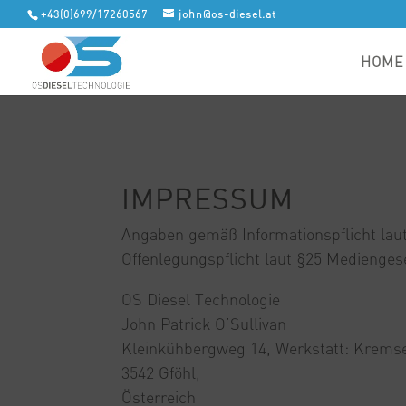
+43(0)699/17260567
john@os-diesel.at
HOME
IMPRESSUM
Angaben gemäß Informationspflicht l
Offenlegungspflicht laut §25 Medienges
OS Diesel Technologie
John Patrick O’Sullivan
Kleinkühbergweg 14, Werkstatt: Kremse
3542 Gföhl,
Österreich