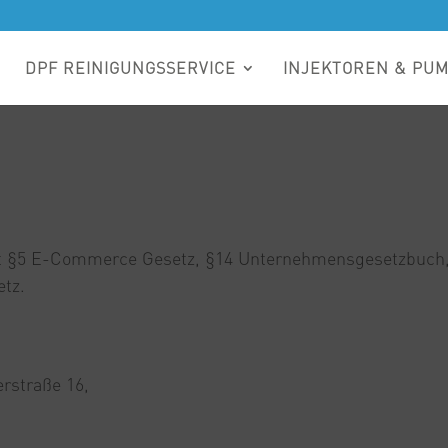
DPF REINIGUNGSSERVICE
INJEKTOREN & PU
aut §5 E-Commerce Gesetz, §14 Unternehmensgesetzbuc
etz.
rstraße 16,