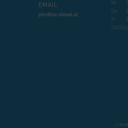
Mi
EMAIL
Do
john@os-diesel.at
Fr
SA/SO
©
OS
D