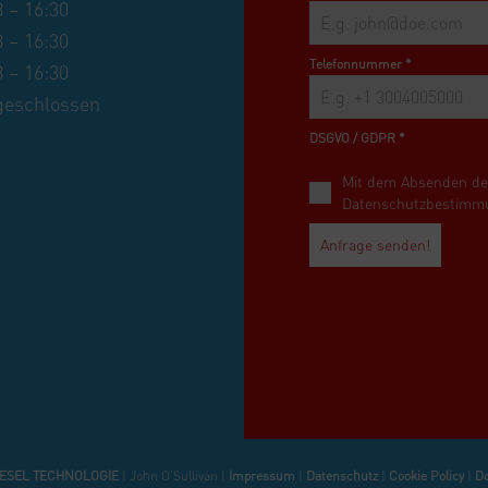
8 – 16:30
8 – 16:30
Telefonnummer
*
8 – 16:30
geschlossen
DSGVO / GDPR
*
Mit dem Absenden de
Datenschutzbestimmu
Anfrage senden!
IESEL
TECHNOLOGIE
| John O’Sullivan |
Impressum
|
Datenschutz
|
Cookie Policy
|
D