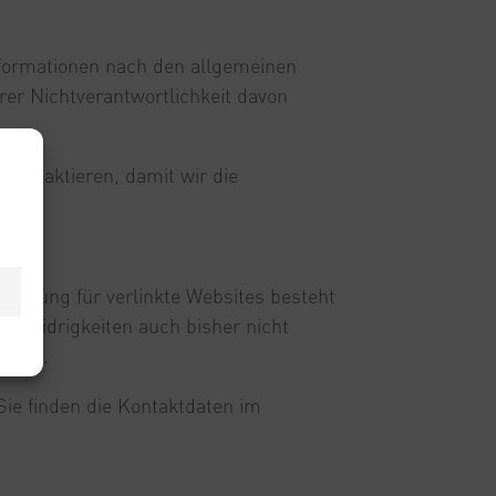
nformationen nach den allgemeinen
er Nichtverantwortlichkeit davon
 kontaktieren, damit wir die
 Haftung für verlinkte Websites besteht
htswidrigkeiten auch bisher nicht
erden.
 Sie finden die Kontaktdaten im